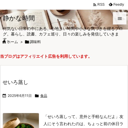

Feedly
RSS
静かな時間

何気ない日常の中にある、心地よい時間や小さな気づきを綴るブロ

グ。暮らし、読書、カフェ巡り、日々の楽しみを発信していきま
メニュ
す。

ホーム
>

調味料

サイド
当ブログはアフィリエイト広告を利用しています。

前へ

次へ
せいろ蒸し

検索

2025年6月11日

食品
「せいろ蒸しって、意外と手軽なんだよ」
友
人にそう言われたのは、ちょっと前の休日ラ