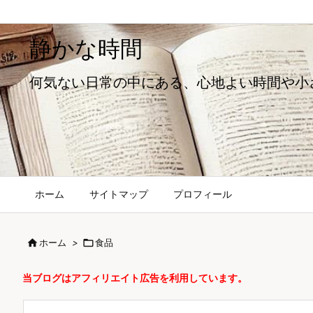
静かな時間
何気ない日常の中にある、心地よい時間や小
ホーム
サイトマップ
プロフィール

ホーム
>

食品
当ブログはアフィリエイト広告を利用しています。