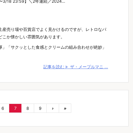
〜3/18 23:59】＼2年連続／2024…
土産売り場や百貨店でよく見かけるのですが、レトロなパ
どこか懐かしい雰囲気があります。
厚」「サクッとした食感とクリームの組み合わせが絶妙」
記事を読む
ザ・メープルマニ ...
6
7
8
9
›
»