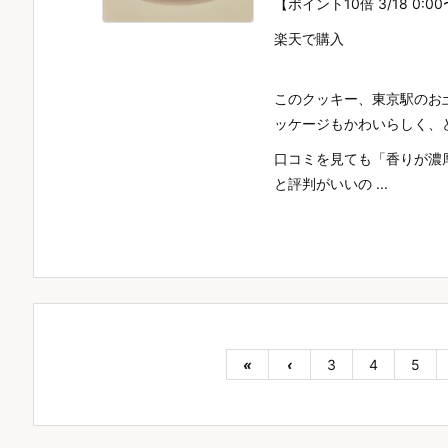
【ポイント10倍 3/18 0:00
楽天で購入
このクッキー、東京駅のお
ッケージもかわいらしく、
口コミを見ても「香りが濃
と評判がいいの ...
«
‹
3
4
5