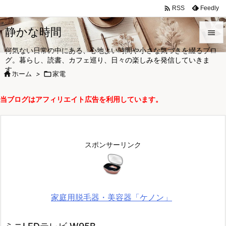

Feedly
RSS
静かな時間

何気ない日常の中にある、心地よい時間や小さな気づきを綴るブロ

グ。暮らし、読書、カフェ巡り、日々の楽しみを発信していきま
メニュ
す。

ホーム
>

家電

サイド
当ブログはアフィリエイト広告を利用しています。

前へ

次へ
スポンサーリンク

検索
家庭用脱毛器・美容器「ケノン」