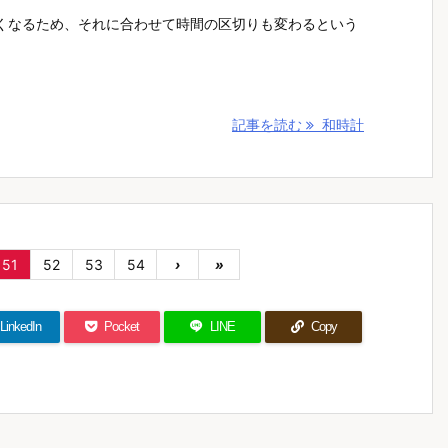
くなるため、それに合わせて時間の区切りも変わるという
記事を読む
和時計
51
52
53
54
›
»
LinkedIn
Pocket
LINE
Copy