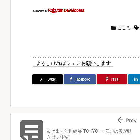

こころ

よろしければシェアお願いします
Twitter
Facebook
Pin it


Prev
動き出す浮世絵展 TOKYO ー 江戸の美が動
き出す体験