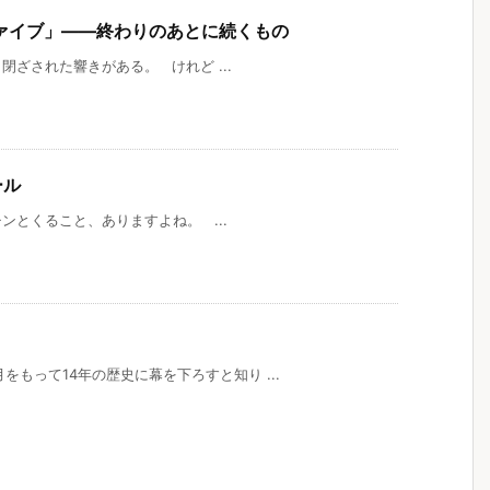
ァイブ」――終わりのあとに続くもの
ざされた響きがある。 けれど ...
ール
ンとくること、ありますよね。 ...
月をもって14年の歴史に幕を下ろすと知り ...