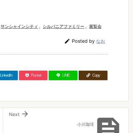
サンシャインシティ
,
シルバニアファミリー
,
展覧会

Posted by
なお
LinkedIn
Pocket
LINE
Copy

Next

小川珈琲