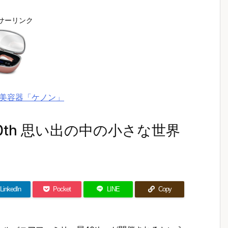
サーリンク
美容器「ケノン」
th 思い出の中の小さな世界
LinkedIn
Pocket
LINE
Copy