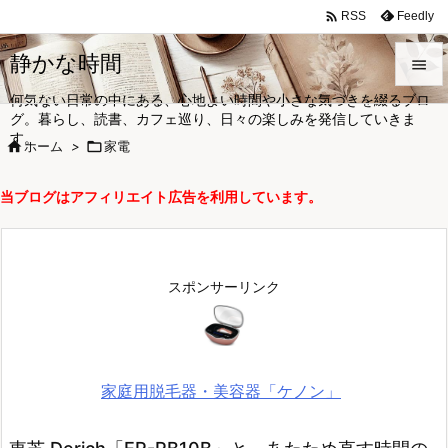

Feedly
RSS
静かな時間

何気ない日常の中にある、心地よい時間や小さな気づきを綴るブロ

グ。暮らし、読書、カフェ巡り、日々の楽しみを発信していきま
メニュ
す。

ホーム
>

家電

サイド
当ブログはアフィリエイト広告を利用しています。

前へ

次へ
スポンサーリンク

検索
家庭用脱毛器・美容器「ケノン」