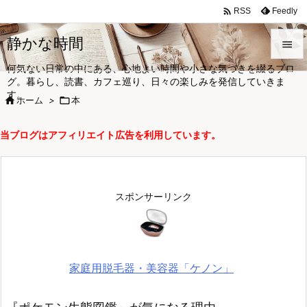

Feedly
RSS
静かな時間

何気ない日常の中にある、心地よい時間や小さな気づきを綴るブロ

グ。暮らし、読書、カフェ巡り、日々の楽しみを発信していきま
メニュ
す。

ホーム
>

本

サイド
当ブログはアフィリエイト広告を利用しています。

前へ

次へ
スポンサーリンク

検索
家庭用脱毛器・美容器「ケノン」