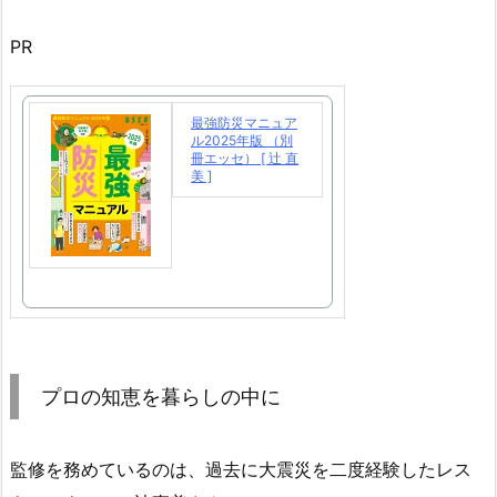
PR
最強防災マニュア
ル2025年版 （別
冊エッセ） [ 辻 直
美 ]
プロの知恵を暮らしの中に
監修を務めているのは、過去に大震災を二度経験したレス