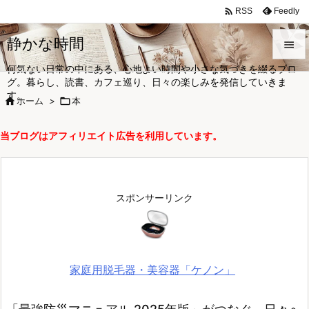

Feedly
RSS
静かな時間

何気ない日常の中にある、心地よい時間や小さな気づきを綴るブロ

グ。暮らし、読書、カフェ巡り、日々の楽しみを発信していきま
メニュ
す。

ホーム
>

本

サイド
当ブログはアフィリエイト広告を利用しています。

前へ

次へ
スポンサーリンク

検索
家庭用脱毛器・美容器「ケノン」