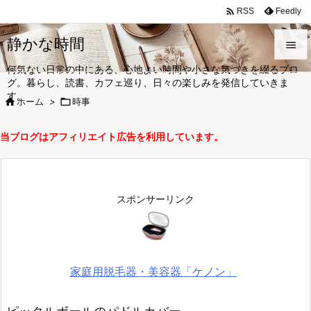

Feedly
RSS
静かな時間

何気ない日常の中にある、心地よい時間や小さな気づきを綴るブロ

グ。暮らし、読書、カフェ巡り、日々の楽しみを発信していきま
メニュ
す。

ホーム
>

時事

サイド
当ブログはアフィリエイト広告を利用しています。

前へ

次へ
スポンサーリンク

検索
家庭用脱毛器・美容器「ケノン」