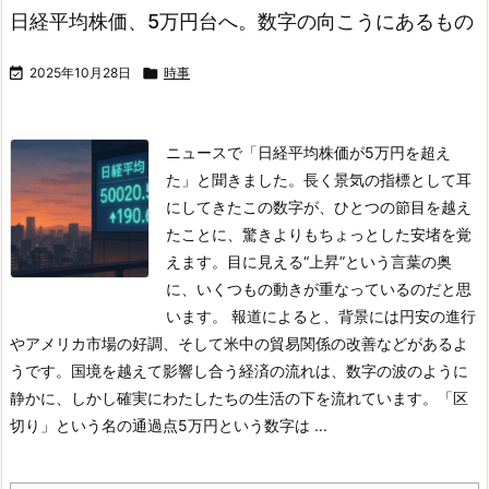
日経平均株価、5万円台へ。数字の向こうにあるもの

2025年10月28日

時事
ニュースで「日経平均株価が5万円を超え
た」と聞きました。
長く景気の指標として耳
にしてきたこの数字が、ひとつの節目を越え
たことに、驚きよりもちょっとした安堵を覚
えます。
目に見える“上昇”という言葉の奥
に、いくつもの動きが重なっているのだと思
います。
報道によると、背景には円安の進行
やアメリカ市場の好調、そして米中の貿易関係の改善などがあるよ
うです。
国境を越えて影響し合う経済の流れは、数字の波のように
静かに、しかし確実にわたしたちの生活の下を流れています。
「区
切り」という名の通過点
5万円という数字は ...