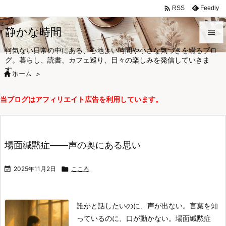

Feedly
RSS
静かな時間

何気ない日常の中にある、心地よい時間や小さな気づきを綴るブロ

グ。暮らし、読書、カフェ巡り、日々の楽しみを発信していきま
メニュ
す。

ホーム
>

サイド
当ブログはアフィリエイト広告を利用しています。

前へ

次へ
場面緘黙症――声の奥にある思い

検索

2025年11月2日

こころ
誰かと話したいのに、声が出ない。
言葉を知
っているのに、口が動かない。
場面緘黙症