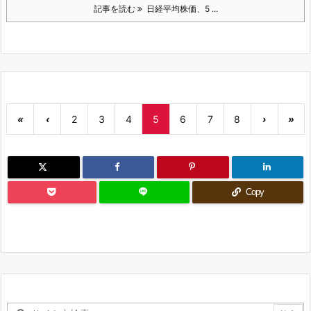
記事を読む
日経平均株価、5 ...
«
‹
2
3
4
5
6
7
8
›
»
Copy