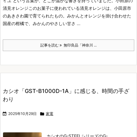
イユ”という言葉が、どこか温かな響きを持っていました。
小田原の
清見オレンジ
このお菓子に使われている清見オレンジは、小田原市
のあきさわ園で育てられたもの。
みかんとオレンジを掛け合わせた
国産の柑橘で、みかんのやさしい甘さ ...
記事を読む
無印良品「神奈川 ...
カシオ「GST-B1000D-1A」に感じる、時間の手ざ
わり

2025年10月29日

家電
カシオのG-STEELシリーズのG-