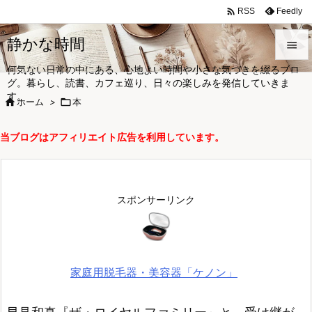

Feedly
RSS
静かな時間

何気ない日常の中にある、心地よい時間や小さな気づきを綴るブロ

グ。暮らし、読書、カフェ巡り、日々の楽しみを発信していきま
メニュ
す。

ホーム
>

本

サイド
当ブログはアフィリエイト広告を利用しています。

前へ

次へ
スポンサーリンク

検索
家庭用脱毛器・美容器「ケノン」