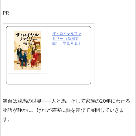
PR
ザ・ロイヤルファ
ミリー （新潮文
庫） [ 早見 和真 ]
舞台は競馬の世界――人と馬、そして家族の20年にわたる
物語が静かに、けれど確実に熱を帯びて展開していきま
す。