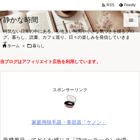

Feedly
RSS
静かな時間

何気ない日常の中にある、心地よい時間や小さな気づきを綴るブロ

グ。暮らし、読書、カフェ巡り、日々の楽しみを発信していきま
メニュ
す。

ホーム
>

暮らし

サイド
当ブログはアフィリエイト広告を利用しています。

前へ

次へ
スポンサーリンク

検索
家庭用脱毛器・美容器「ケノン」