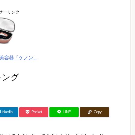
サーリンク
美容器「ケノン」
キング
LinkedIn
Pocket
LINE
Copy