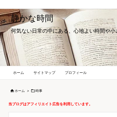
静かな時間
何気ない日常の中にある、心地よい時間や小
ホーム
サイトマップ
プロフィール

ホーム
>

時事
当ブログはアフィリエイト広告を利用しています。